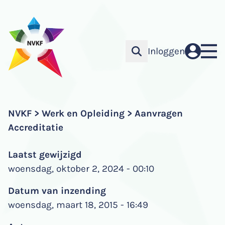
Overslaan
en
naar
de
Inloggen
Gebruiker
inhoud
gaan
+
Actueel
Hoofdnavigatie
NVKF
Werk en Opleiding
Aanvragen
Kruimelpad
+
Nieuws
Vereniging
Accreditatie
Agenda
+
Bestuur
Werk en opleiding
Vacatures
Laatst gewijzigd
Commissies
+
Vakgebied
Kwaliteit
Congres
woensdag, oktober 2, 2024 - 00:10
Kringen
In opleiding
+
Raad Kwaliteit
Kenniscentrum
Federatie
Stichting OKF
Indicatoren
+
Forum
KLIFOP
Datum van inzending
Kennisplatforms
Accreditatie
Kwaliteitsvisitaties
Links
woensdag, maart 18, 2015 - 16:49
Bestuur
Contact
Lidmaatschap
Herregistratie
Patiëntveiligheid
Documenten
Activiteiten