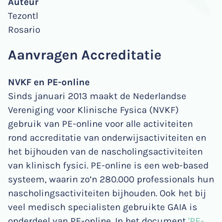
Vertrouwenspersoon
Auteur
Nascholingsagenda
Richtlijnen en leidraden
Documenten en informatie
Tezontl
SKMS
Rosario
Aanvragen Accreditatie
NVKF en PE-online
Sinds januari 2013 maakt de Nederlandse
Vereniging voor Klinische Fysica (NVKF)
gebruik van PE-online voor alle activiteiten
rond accreditatie van onderwijsactiviteiten en
het bijhouden van de nascholingsactiviteiten
van klinisch fysici. PE-online is een web-based
systeem, waarin zo’n 280.000 professionals hun
nascholingsactiviteiten bijhouden. Ook het bij
veel medisch specialisten gebruikte GAIA is
onderdeel van PE-online. In het document
'PE-