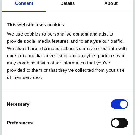
wetenschappelijk niveau en zodat het exacte
Consent
Details
About
aantal scholingsuren kan worden berekend.
Zonder deze informatie kan uw aanvraag niet in
This website uses cookies
behandeling worden genomen en wordt deze
We use cookies to personalise content and ads, to
teruggestuurd.
provide social media features and to analyse our traffic.
We also share information about your use of our site with
Accreditatie van opleidingsactiviteiten moet
our social media, advertising and analytics partners who
twee weken vóór de start van de activiteit zijn
may combine it with other information that you’ve
ingediend. Achteraf worden geen
provided to them or that they’ve collected from your use
accreditatieverzoeken gehonoreerd.
of their services.
Raadplegen van de nascholingsagenda
Consent
Nadat accreditatiepunten zijn toegekend aan
Necessary
Selection
uw cursus/ nascholingsbijeenkomst, wordt
deze zichtbaar voor leden in de
Preferences
nascholingsagenda van de NVKF.U kunt de
nascholingsagenda
van de NVKF vinden op de